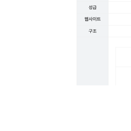
성급
웹사이트
구조
객실 수